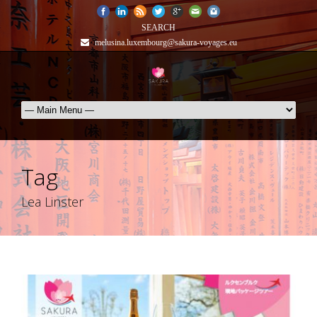
SEARCH
melusina.luxembourg@sakura-voyages.eu
Tag
Lea Linster