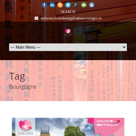
SEARCH
melusina.luxembourg@sakura-voyages.eu
Tag
Bourgogne